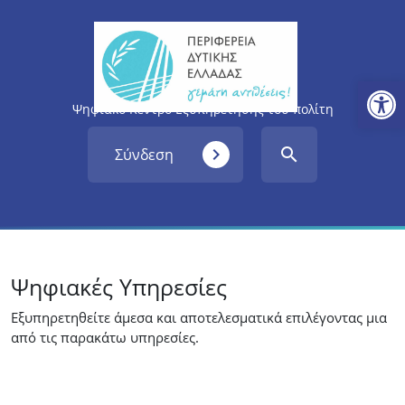
Ανοίξτε
Ψηφιακό Κέντρο Εξυπηρέτησης του πολίτη
navigate_next
search
Σύνδεση
Ψηφιακές Υπηρεσίες
Εξυπηρετηθείτε άμεσα και αποτελεσματικά επιλέγοντας μια
από τις παρακάτω υπηρεσίες.